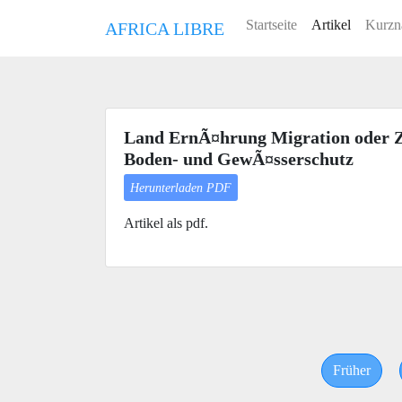
Startseite
Artikel
Kurzn
AFRICA LIBRE
Land ErnÃ¤hrung Migration oder Z
Boden- und GewÃ¤sserschutz
Herunterladen PDF
Artikel als pdf.
Früher