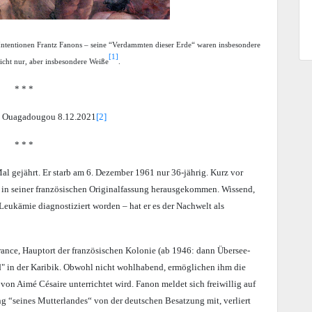
 Intentionen Frantz Fanons – seine “Verdammten dieser Erde“ waren insbesondere
[1]
icht nur, aber insbesondere Weiße
.
* * *
, Ouagadougou 8.12.2021
[2]
* * *
al gejährt. Er starb am 6. Dezember 1961 nur 36-jährig. Kurz vor
in seiner französischen Originalfassung herausgekommen. Wissend,
 Leukämie diagnostiziert worden – hat er es der Nachwelt als
rance, Hauptort der französischen Kolonie (ab 1946: dann Übersee-
d" in der Karibik. Obwohl nicht wohlhabend, ermöglichen ihm die
on Aimé Césaire unterrichtet wird. Fanon meldet sich freiwillig auf
ung “seines Mutterlandes“ von der deutschen Besatzung mit, verliert