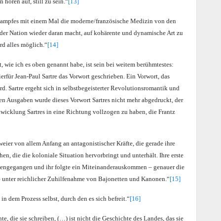
 hören auf, still zu sein.“
[13]
kampfes mit einem Mal die moderne/französische Medizin von den
r der Nation wieder daran macht, auf kohärente und dynamische Art zu
rd alles möglich.“
[14]
, wie ich es oben genannt habe, ist sein bei weitem berühmtestes:
rfür Jean-Paul Sartre das Vorwort geschrieben. Ein Vorwort, das
d. Sartre ergeht sich in selbstbegeisterter Revolutionsromantik und
ren Ausgaben wurde dieses Vorwort Sartres nicht mehr abgedruckt, der
twicklung Sartres in eine Richtung vollzogen zu haben, die Frantz
weier von allem Anfang an antagonistischer Kräfte, die gerade ihre
hen, die die koloniale Situation hervorbringt und unterhält. Ihre erste
ttengegangen und ihr folgte ein Miteinanderauskommen – genauer die
– unter reichlicher Zuhilfenahme von Bajonetten und Kanonen.“
[15]
in dem Prozess selbst, durch den es sich befreit.“
[16]
, die sie schreiben, (…) ist nicht die Geschichte des Landes, das sie