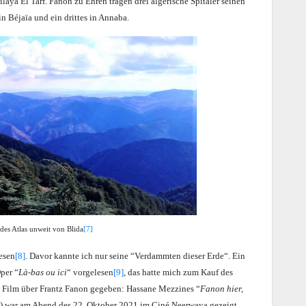
aya El Tarf. Fanon zu Ehren tragen drei algerische Spitäler seinen
 in
Béjaïa
und ein drittes in Annaba.
des Atlas unweit von Blida
[7]
esen
[8]
. Davor kannte ich nur seine “Verdammten dieser Erde“. Ein
per “
Là-bas ou ici
“ vorgelesen
[9]
, das hatte mich zum Kauf des
n Film über Frantz Fanon gegeben: Hassane Mezzines “
Fanon hier,
7’) war am Abend des 22. Oktober 2021 im Ciné Neerwaya gezeigt