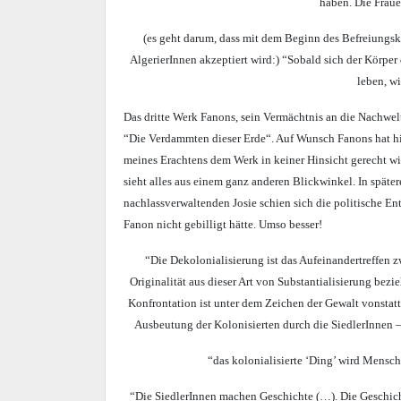
haben. Die Frauen
(es geht darum, dass mit dem Beginn des Befreiungs
AlgerierInnen akzeptiert wird:) “Sobald sich der Körpe
leben, wi
Das dritte Werk Fanons, sein Vermächtnis an die Nachwelt
“Die Verdammten dieser Erde“. Auf Wunsch Fanons hat hie
meines Erachtens dem Werk in keiner Hinsicht gerecht wir
sieht alles aus einem ganz anderen Blickwinkel. In späte
nachlassverwaltenden Josie schien sich die politische En
Fanon nicht gebilligt hätte. Umso besser!
“Die Dekolonialisierung ist das Aufeinandertreffen z
Originalität aus dieser Art von Substantialisierung bezie
Konfrontation ist unter dem Zeichen der Gewalt vonsta
Ausbeutung der Kolonisierten durch die SiedlerInnen 
“das kolonialisierte ‘Ding’ wird Mensch 
“Die SiedlerInnen machen Geschichte (…). Die Geschichte