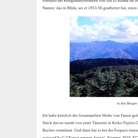
Friedhof der KriegsmärtyrerInnen von Aïn El Kerma im Wil
Namen: das in Blida, wo er 1953-56 gearbeitet hat, eines
in den Bergen 
Ich habe kürzlich die Gesammelten Werke von Fanon gel
Stück davon wurde von einer Tänzerin in Keiko Fujiies O
Buches veranlasst. Und dann hat es bei der Fespaco eine
aujourd’hui
“ (“Fanon gestern, heute“, Algerien 2019, 8