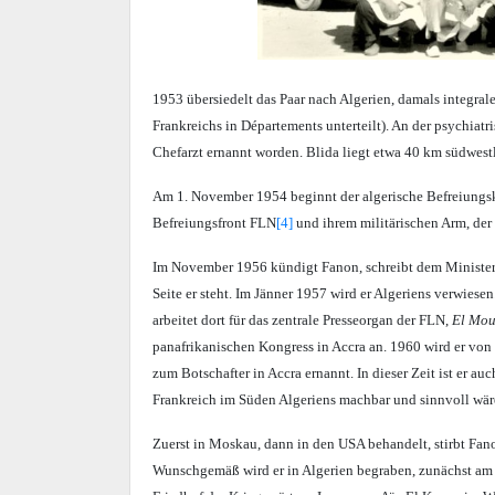
1953 übersiedelt das Paar nach Algerien, damals integrale
Frankreichs in Départements unterteilt). An der psychiat
Chefarzt ernannt worden. Blida liegt etwa 40 km südwestl
Am 1. November 1954 beginnt der algerische Befreiungsk
Befreiungsfront FLN
[4]
und ihrem militärischen Arm, de
Im November 1956 kündigt Fanon, schreibt dem Minister ei
Seite er steht. Im Jänner 1957 wird er Algeriens verwies
arbeitet dort für das zentrale Presseorgan der FLN,
El Mou
panafrikanischen Kongress in Accra an. 1960 wird er vo
zum Botschafter in Accra ernannt. In dieser Zeit ist er au
Frankreich im Süden Algeriens machbar und sinnvoll wär
Zuerst in Moskau, dann in den USA behandelt, stirbt Fan
Wunschgemäß wird er in Algerien begraben, zunächst am 