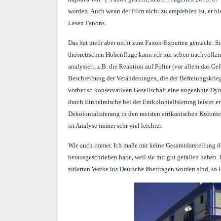
worden. Auch wenn der Film nicht zu empfehlen ist, er bl
Lesen Fanons.
Das hat mich aber nicht zum Fanon-Experten gemacht. Sic
theoretischen Höhenflüge kann ich nur selten nachvollzi
analysiert, z.B. die Reaktion auf Folter (vor allem das G
Beschreibung der Veränderungen, die der Befreiungskrieg 
vorher so konservativen Gesellschaft eine ungeahnte Dy
durch Einheimische bei der Entkolonialisierung leistet e
Dekolonialisierung in den meisten afrikanischen Kolonien
ist Analyse immer sehr viel leichter.
Wie auch immer. Ich maße mir keine Gesamtdarstellung des 
herausgeschrieben habe, weil sie mir gut gefallen haben. 
zitierten Werke ins Deutsche übertragen worden sind, so l