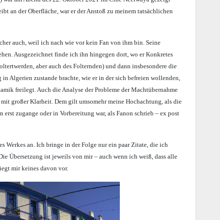
eibt an der Oberfläche, war er der Anstoß zu meinem tatsächlichen
her auch, weil ich nach wie vor kein Fan von ihm bin. Seine
ehen. Ausgezeichnet finde ich ihn hingegen dort, wo er Konkretes
efoltertwerden, aber auch des Folternden) und dann insbesondere die
in Algerien zustande brachte, wie er in der sich befreien wollenden,
namik freilegt. Auch die Analyse der Probleme der Machtübernahme
r mit großer Klarheit. Dem gilt umsomehr meine Hochachtung, als die
 erst zugange oder in Vorbereitung war, als Fanon schrieb – ex post
Werkes an. Ich bringe in der Folge nur ein paar Zitate, die ich
Die Übersetzung ist jeweils von mir – auch wenn ich weiß, dass alle
iegt mir keines davon vor.