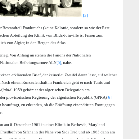
[3]
r Bestandteil Frankreichs (keine Kolonie, sondern so wie der Rest
rischen Abteilung der Klinik von Blida-Joinville ist Fanon zum
ich von Algier, in den Bergen des Atlas.
rieg. Von Anfang an stehen die Fanons der Nationalen
r Nationalen Befreiungsarmee ALN
[5]
, nahe.
nen erklärenden Brief, der keinerlei Zweifel daran lässt, auf welcher
en. Nach einem Kurzaufenthalt in Frankreich geht er nach Tunis und
djahid
. 1959 gehört er der algerischen Delegation am
n der provisorischen Regierung der algerischen Republik (GPRA)
[6]
ch beauftragt, zu erkunden, ob die Eröffnung einer dritten Front gegen
e.
on am 6. Dezember 1961 in einer Klinik in Bethesda, Maryland.
Friedhof von Sifana in der Nähe von Sidi Trad und ab 1965 dann am